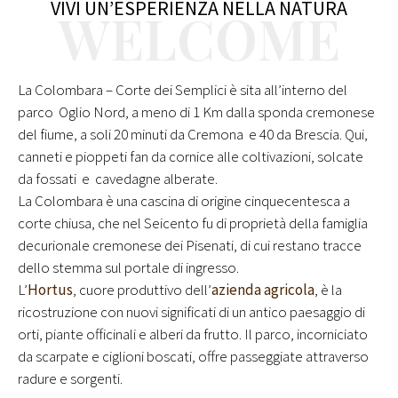
VIVI UN’ESPERIENZA NELLA NATURA
WELCOME
La Colombara – Corte dei Semplici è sita all’interno del
parco Oglio Nord, a meno di 1 Km dalla sponda cremonese
del fiume, a soli 20 minuti da Cremona e 40 da Brescia. Qui,
canneti e pioppeti fan da cornice alle coltivazioni, solcate
da fossati e cavedagne alberate.
La Colombara è una cascina di origine cinquecentesca a
corte chiusa, che nel Seicento fu di proprietà della famiglia
decurionale cremonese dei Pisenati, di cui restano tracce
dello stemma sul portale di ingresso.
L’
Hortus
, cuore produttivo dell’
azienda agricola
, è la
ricostruzione con nuovi significati di un antico paesaggio di
orti, piante officinali e alberi da frutto. Il parco, incorniciato
da scarpate e ciglioni boscati, offre passeggiate attraverso
radure e sorgenti.